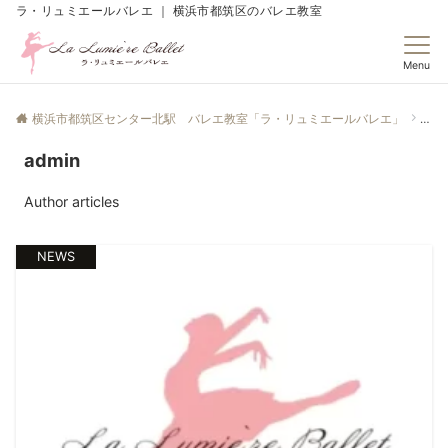
ラ・リュミエールバレエ ｜ 横浜市都筑区のバレエ教室
Menu
横浜市都筑区センター北駅 バレエ教室「ラ・リュミエールバレエ」
adm
admin
Author articles
NEWS